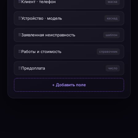
⠿
Клиент · телефон
маска
⠿
Устройство · модель
каскад
⠿
Заявленная неисправность
шаблон
⠿
Работы и стоимость
справочник
⠿
Предоплата
число
+ Добавить поле