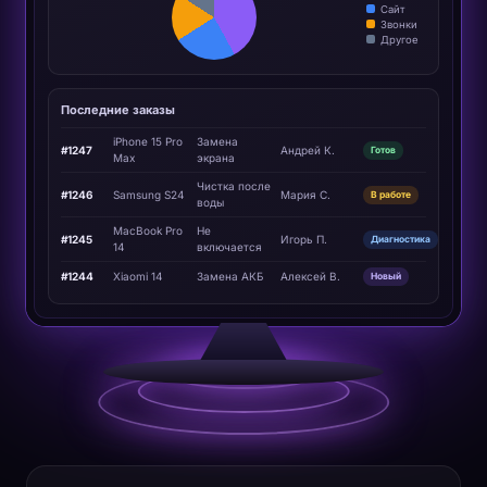
Сайт
Звонки
Другое
Последние заказы
iPhone 15 Pro
Замена
#1247
Андрей К.
Готов
Max
экрана
Чистка после
#1246
Samsung S24
Мария С.
В работе
воды
MacBook Pro
Не
#1245
Игорь П.
Диагностика
14
включается
#1244
Xiaomi 14
Замена АКБ
Алексей В.
Новый