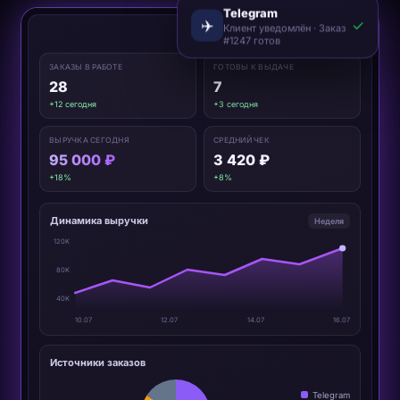
Telegram
✈️
✓
Клиент уведомлён · Заказ
🔔 👤
#1247 готов
ЗАКАЗЫ В РАБОТЕ
ГОТОВЫ К ВЫДАЧЕ
28
7
+12 сегодня
+3 сегодня
ВЫРУЧКА СЕГОДНЯ
СРЕДНИЙ ЧЕК
95 000 ₽
3 420 ₽
+18%
+8%
Динамика выручки
Неделя
120K
80K
40K
10.07
12.07
14.07
16.07
Источники заказов
Telegram